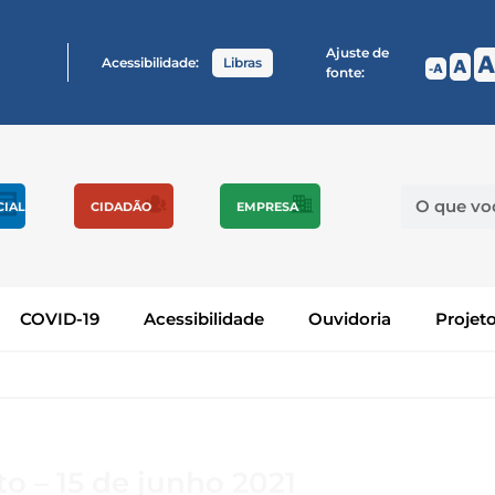
Ajuste de
A
Acessibilidade:
Libras
A
A
fonte:
CIAL
CIDADÃO
EMPRESA
COVID-19
Acessibilidade
Ouvidoria
Projet
o – 15 de junho 2021