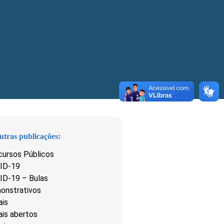
utras publicações:
cursos Públicos
ID-19
ID-19 – Bulas
onstrativos
ais
ais abertos