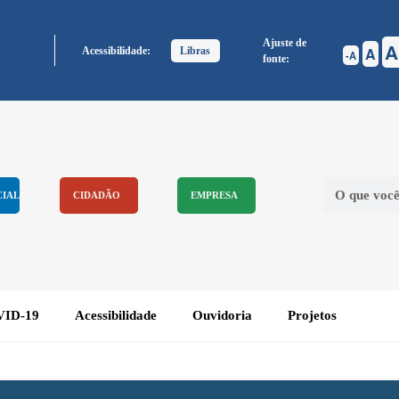
Ajuste de
A
A
Acessibilidade:
Libras
A
fonte:
CIAL
CIDADÃO
EMPRESA
ID-19
Acessibilidade
Ouvidoria
Projetos